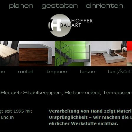
he
möbel
treppen
beton
bad/küc
-Bauart: Stahltreppen, Betonmöbel, Terrassen