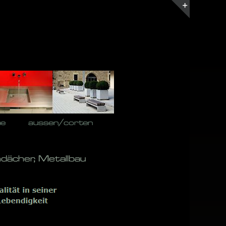
Toggle
Sliding
Bar
Area
he
aussen/corten
dächer, Metallbau