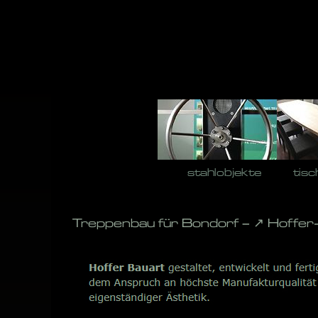
Skip
to
content
stahlobjekte
tisc
Treppenbau für Bondorf – ↗️ Hoffer