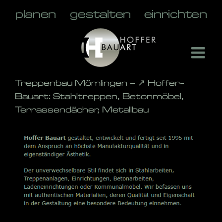
Skip
to
content
Treppenbau Mömlingen – ↗️ Hoffer-
Bauart: Stahltreppen, Betonmöbel,
Terrassendächer, Metallbau