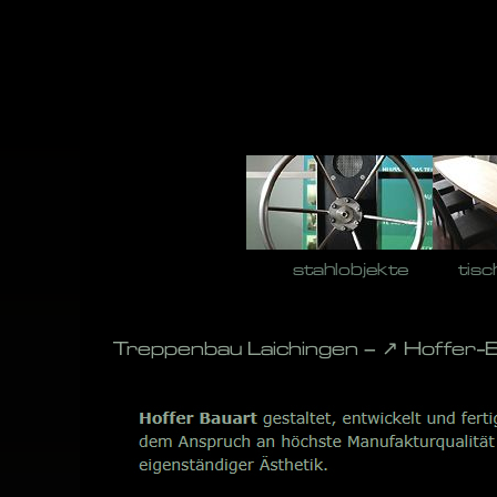
Skip
to
content
stahlobjekte
tisc
Treppenbau Laichingen – ↗️ Hoffer-