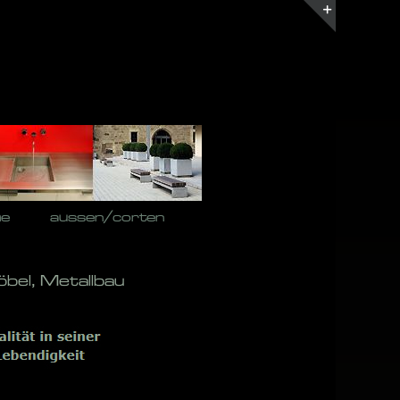
Toggle
Sliding
Bar
Area
he
aussen/corten
bel, Metallbau