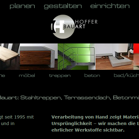
he
möbel
treppen
beton
bad/küc
Bauart: Stahltreppen, Terrassendach, Betonmö