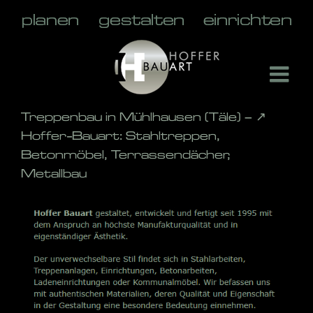
Skip
to
content
Treppenbau in Mühlhausen (Täle) – ↗️
Hoffer-Bauart: Stahltreppen,
Betonmöbel, Terrassendächer,
Metallbau