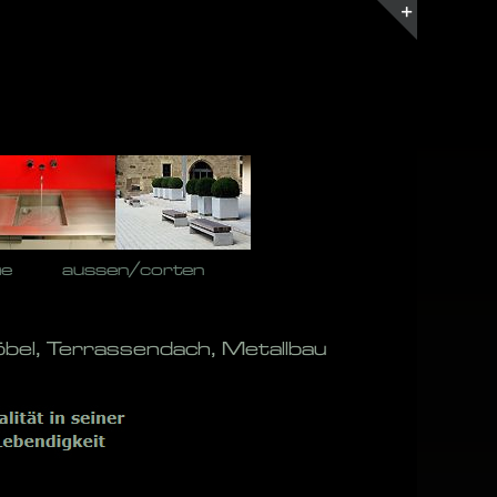
Toggle
Sliding
Bar
Area
he
aussen/corten
bel, Terrassendach, Metallbau