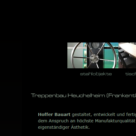
Skip
to
content
stahlobjekte
tisc
Treppenbau Heuchelheim (Frankentha