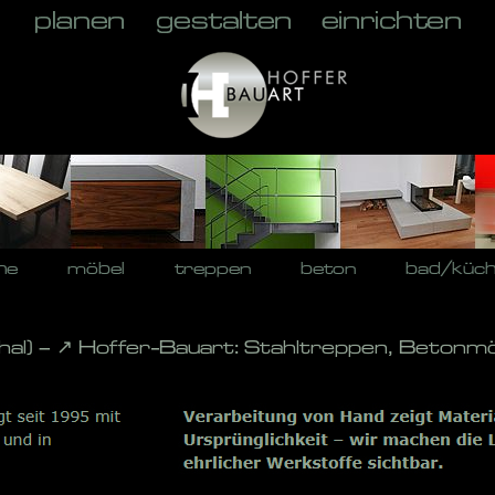
he
möbel
treppen
beton
bad/küc
l) – ↗️ Hoffer-Bauart: Stahltreppen, Betonmö