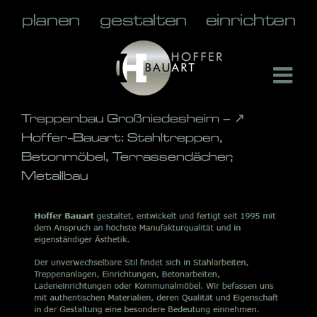
Skip
to
content
Treppenbau Großniedesheim – ↗️
Hoffer-Bauart: Stahltreppen,
Betonmöbel, Terrassendächer,
Metallbau