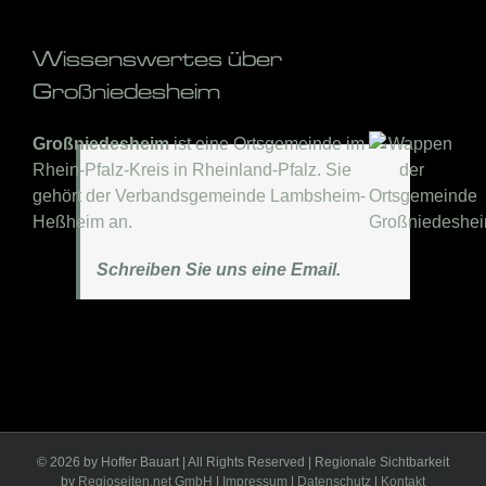
Wissenswertes über
Großniedesheim
Großniedesheim
ist eine Ortsgemeinde im
Rhein-Pfalz-Kreis in Rheinland-Pfalz. Sie
gehört der Verbandsgemeinde Lambsheim-
Heßheim an.
Schreiben Sie uns eine Email.
©
2026 by Hoffer Bauart | All Rights Reserved | Regionale Sichtbarkeit
by
Regioseiten.net GmbH
|
Impressum
|
Datenschutz
|
Kontakt