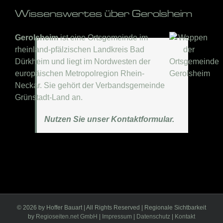
Wissenswertes über Gerolsheim
Gerolsheim
ist eine Ortsgemeinde im
rheinland-pfälzischen Landkreis Bad
Dürkheim und liegt im Nordwesten der
europäischen Metropolregion Rhein-
Neckar. Sie gehört der Verbandsgemeinde
Grünstadt-Land an.
Nutzen Sie unser Kontaktformular.
©
2026 by Hoffer Bauart | All Rights Reserved | Regionale Sichtbarkeit
by
Regioseiten.net GmbH
|
Impressum
|
Datenschutz
|
Kontakt