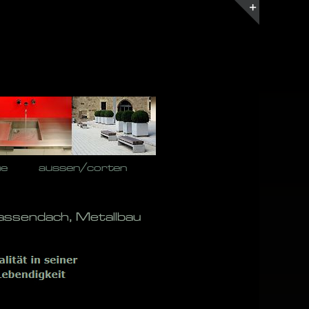
Toggle
Sliding
Bar
Area
he
aussen/corten
assendach, Metallbau