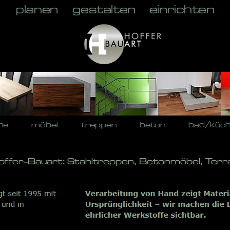
he
möbel
treppen
beton
bad/küc
ffer-Bauart: Stahltreppen, Betonmöbel, Terr