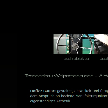
Skip
to
content
stahlobjekte
tisc
Treppenbau Wolpertshausen – ↗️ Ho