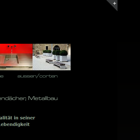
Toggle
Sliding
Bar
Area
he
aussen/corten
endächer, Metallbau