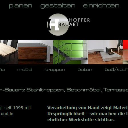
he
möbel
treppen
beton
bad/küc
er-Bauart: Stahltreppen, Betonmöbel, Terrass