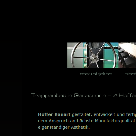
Skip
to
content
stahlobjekte
tisc
Treppenbau in Gerabronn – ↗️ Hoff