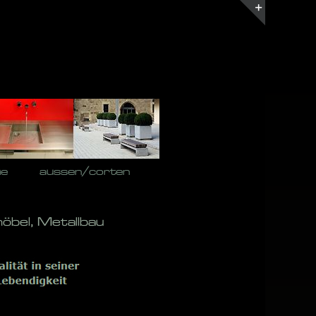
Toggle
Sliding
Bar
Area
he
aussen/corten
öbel, Metallbau