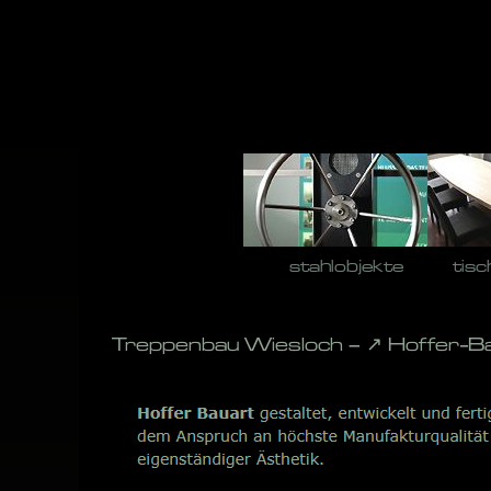
Skip
to
content
stahlobjekte
tisc
Treppenbau Wiesloch – ↗️ Hoffer-B