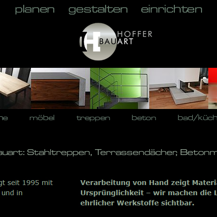
he
möbel
treppen
beton
bad/küc
auart: Stahltreppen, Terrassendächer, Betonm