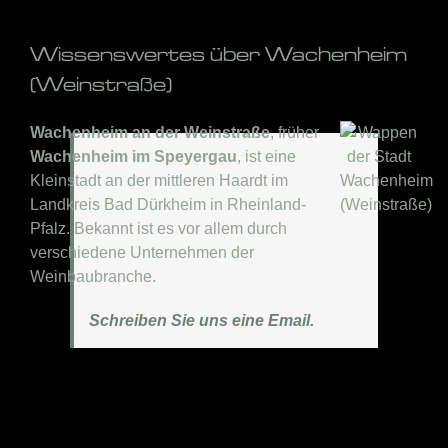
Wissenswertes über Wachenheim
(Weinstraße)
Wachenheim an der Weinstraße
, früher
Wachenheim im Speyergau
, ist eine
Kleinstadt an der mittleren Haardt im
Landkreis Bad Dürkheim in Rheinland-
Pfalz. Bekannt ist es vor allem durch
verschiedene Unternehmen der
Weinbaubranche.
Schreiben Sie uns eine Email.