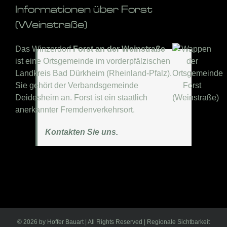
Informationen über Forst
(Weinstraße)
Das Winzerdorf
Forst an der Weinstraße
ist eine Ortsgemeinde im vorderpfälzischen
Landkreis Bad Dürkheim (Rheinland-Pfalz).
Sie gehört der Verbandsgemeinde
Deidesheim an. Forst ist ein staatlich
anerkannter Fremdenverkehrsort.
Kontakten Sie uns.
©
2026 by Hoffer Bauart | All Rights Reserved | Regionale Sichtbarkeit