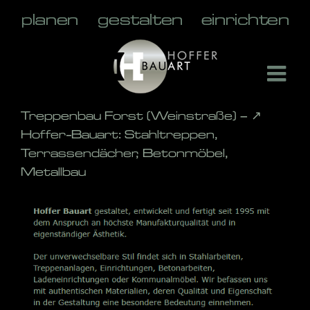
Skip
to
content
Treppenbau Forst (Weinstraße) – ↗️
Hoffer-Bauart: Stahltreppen,
Terrassendächer, Betonmöbel,
Metallbau