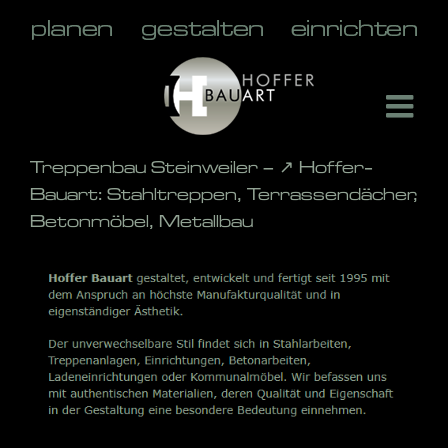
Skip
to
content
Treppenbau Steinweiler – ↗️ Hoffer-
Bauart: Stahltreppen, Terrassendächer,
Betonmöbel, Metallbau