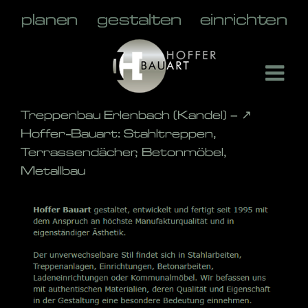
Skip
to
content
Treppenbau Erlenbach (Kandel) – ↗️
Hoffer-Bauart: Stahltreppen,
Terrassendächer, Betonmöbel,
Metallbau