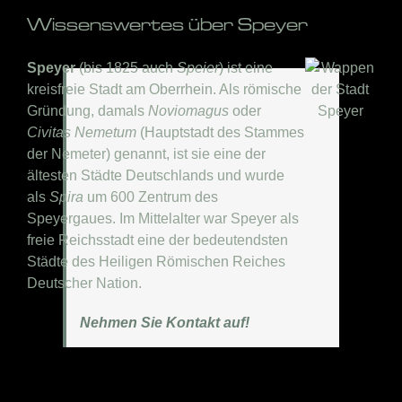
Wissenswertes über Speyer
Speyer
(bis 1825 auch
Speier
) ist eine
kreisfreie Stadt am Oberrhein. Als römische
Gründung, damals
Noviomagus
oder
Civitas Nemetum
(Hauptstadt des Stammes
der Nemeter) genannt, ist sie eine der
ältesten Städte Deutschlands und wurde
als
Spira
um 600 Zentrum des
Speyergaues. Im Mittelalter war Speyer als
freie Reichsstadt eine der bedeutendsten
Städte des Heiligen Römischen Reiches
Deutscher Nation.
Nehmen Sie Kontakt auf!