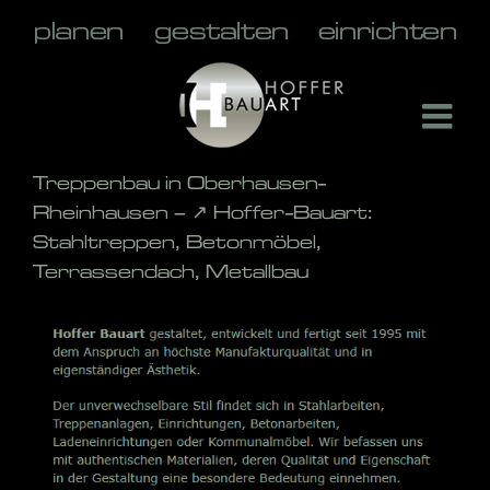
Skip
to
content
Treppenbau in Oberhausen-
Rheinhausen – ↗️ Hoffer-Bauart:
Stahltreppen, Betonmöbel,
Terrassendach, Metallbau