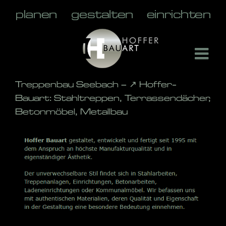
Skip
to
content
Treppenbau Seebach – ↗️ Hoffer-
Bauart: Stahltreppen, Terrassendächer,
Betonmöbel, Metallbau