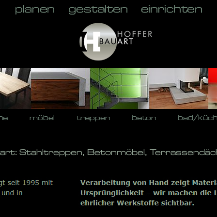
he
möbel
treppen
beton
bad/küc
uart: Stahltreppen, Betonmöbel, Terrassendäc