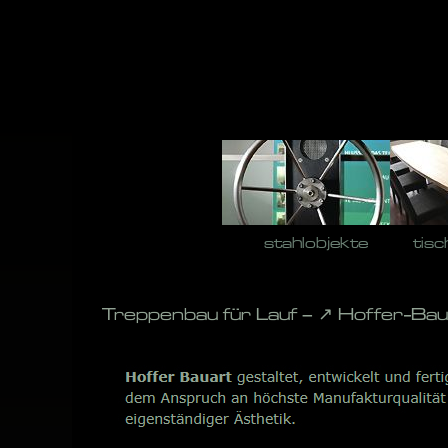
Skip
to
content
stahlobjekte
tisc
Treppenbau für Lauf – ↗️ Hoffer-Ba