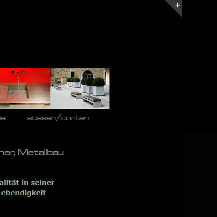
Toggle
Sliding
Bar
Area
he
aussen/corten
her, Metallbau