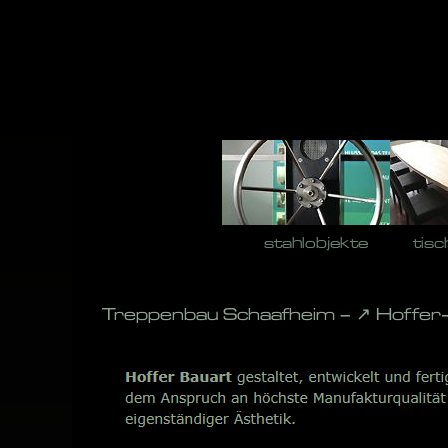
Skip
to
content
stahlobjekte
tisc
Treppenbau Schaafheim – ↗️ Hoffer