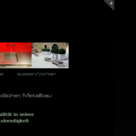
Toggle
Sliding
Bar
Area
he
aussen/corten
dächer, Metallbau