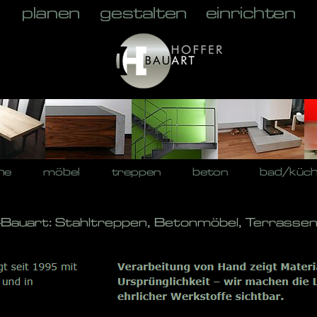
he
möbel
treppen
beton
bad/küc
-Bauart: Stahltreppen, Betonmöbel, Terrassen