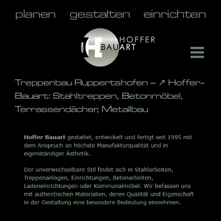
Skip
to
content
Treppenbau Ruppertshofen – ↗️ Hoffer-
Bauart: Stahltreppen, Betonmöbel,
Terrassendächer, Metallbau