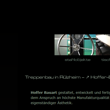
Skip
to
content
stahlobjekte
tisc
Treppenbau in Rülzheim – ↗️ Hoffer