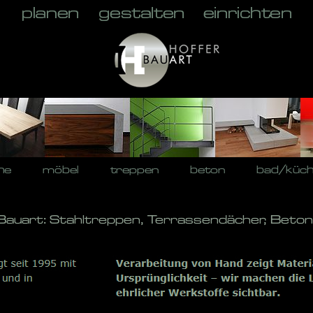
he
möbel
treppen
beton
bad/küc
-Bauart: Stahltreppen, Terrassendächer, Beto