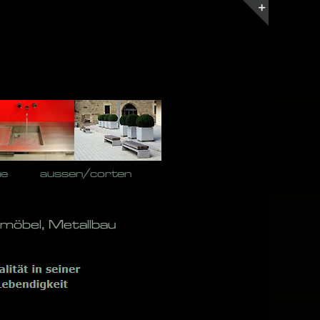
Toggle
Sliding
Bar
Area
he
aussen/corten
nmöbel, Metallbau