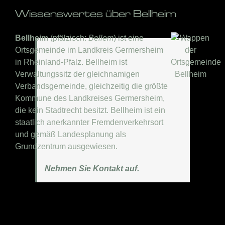
Wissenswertes über Bellheim
Bellheim
(pfälzisch:
Bellem
) ist eine
Ortsgemeinde im Landkreis Germersheim
in Rheinland-Pfalz. Bellheim ist
Verwaltungssitz der gleichnamigen
Verbandsgemeinde, gleichzeitig die größte
Kommune des Landkreises Germersheim,
die kein Stadtrecht besitzt. Bellheim ist ein
staatlich anerkannter Fremdenverkehrsort
und gemäß Landesplanung als
Grundzentrum ausgewiesen.
Nehmen Sie Kontakt auf.