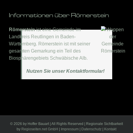
Informationen über Römerstein
Römerstein
ist eine Gemeinde im
Landkreis Reutlingen in Baden-
Württemberg. Römerstein ist mit seiner
gesamten Gemarkung ein Teil des
Biosphärengebiets Schwäbische Alb.
Nutzen Sie unser Kontaktformular!
©
2026 by Hoffer Bauart | All Rights Reserved | Regionale Sichtbarkeit
by
Regioseiten.net GmbH
|
Impressum
|
Datenschutz
|
Kontakt