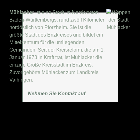
Mühlacker
ist eine Stadt im Nordwesten
Baden-Württembergs, rund zwölf Kilometer
nordöstlich von Pforzheim. Sie ist die
größte Stadt des Enzkreises und bildet ein
Mittelzentrum für die umliegenden
Gemeinden. Seit der Kreisreform, die am 1.
Januar 1973 in Kraft trat, ist Mühlacker die
einzige Große Kreisstadt im Enzkreis.
Zuvor gehörte Mühlacker zum Landkreis
Vaihingen.
Nehmen Sie Kontakt auf.