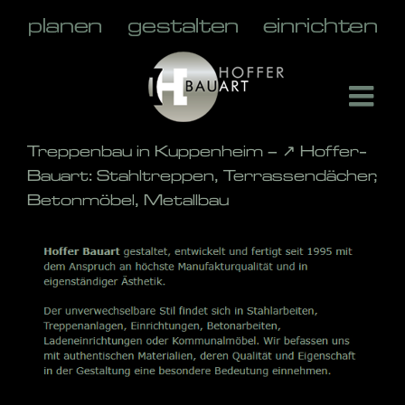
Skip
to
content
Treppenbau in Kuppenheim – ↗️ Hoffer-
Bauart: Stahltreppen, Terrassendächer,
Betonmöbel, Metallbau