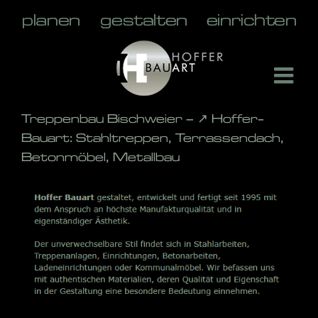
Skip
to
content
Treppenbau Bischweier – ↗️ Hoffer-
Bauart: Stahltreppen, Terrassendach,
Betonmöbel, Metallbau