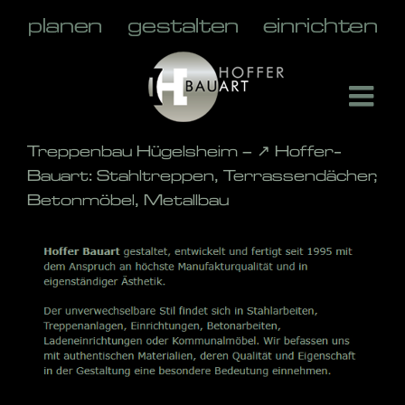
Skip
to
content
Treppenbau Hügelsheim – ↗️ Hoffer-
Bauart: Stahltreppen, Terrassendächer,
Betonmöbel, Metallbau