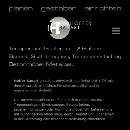
Skip
to
content
Treppenbau Grafenau – ↗️ Hoffer-
Bauart: Stahltreppen, Terrassendächer,
Betonmöbel, Metallbau