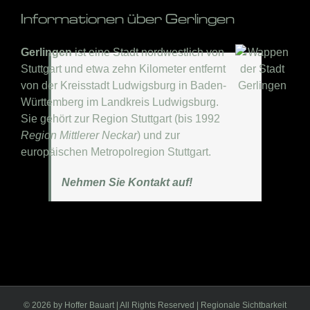
Informationen über Gerlingen
Gerlingen
ist eine Stadt nordwestlich von
Stuttgart und etwa zehn Kilometer entfernt
von der Kreisstadt Ludwigsburg in Baden-
Württemberg im Landkreis Ludwigsburg.
Sie gehört zur Region Stuttgart (bis 1992
Region Mittlerer Neckar
) und zur
europäischen Metropolregion Stuttgart.
Nehmen Sie Kontakt auf!
©
2026 by Hoffer Bauart | All Rights Reserved | Regionale Sichtbarkeit