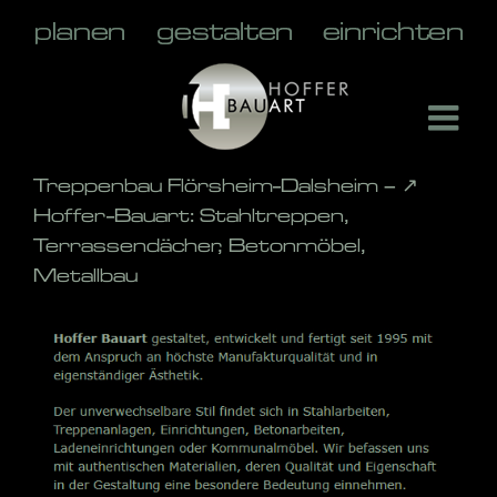
Skip
to
content
Treppenbau Flörsheim-Dalsheim – ↗️
Hoffer-Bauart: Stahltreppen,
Terrassendächer, Betonmöbel,
Metallbau