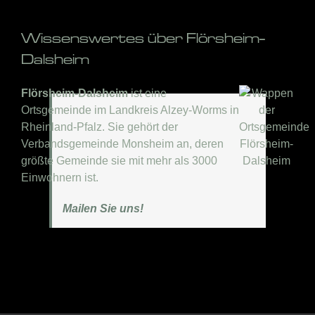
Wissenswertes über Flörsheim-
Dalsheim
Flörsheim-Dalsheim
ist eine
Ortsgemeinde im Landkreis Alzey-Worms in
Rheinland-Pfalz. Sie gehört der
Verbandsgemeinde Monsheim an, deren
größte Gemeinde sie mit mehr als 3000
Einwohnern ist.
Mailen Sie uns!