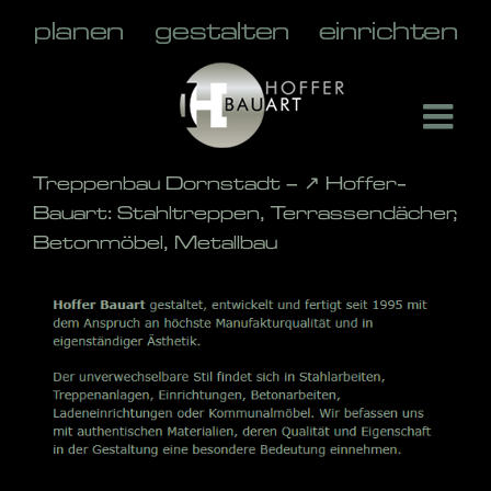
Skip
to
content
Treppenbau Dornstadt – ↗️ Hoffer-
Bauart: Stahltreppen, Terrassendächer,
Betonmöbel, Metallbau