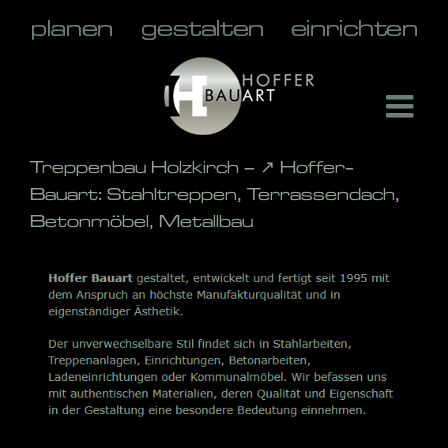
Skip
to
content
Treppenbau Holzkirch – ↗️ Hoffer-
Bauart: Stahltreppen, Terrassendach,
Betonmöbel, Metallbau