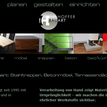
he
möbel
treppen
beton
bad/küc
uart: Stahltreppen, Betonmöbel, Terrassendäc