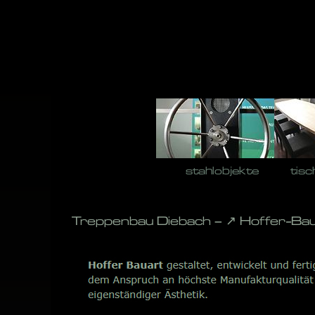
Skip
to
content
stahlobjekte
tisc
Treppenbau Diebach – ↗️ Hoffer-Ba