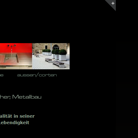
Toggle
Sliding
Bar
Area
he
aussen/corten
her, Metallbau