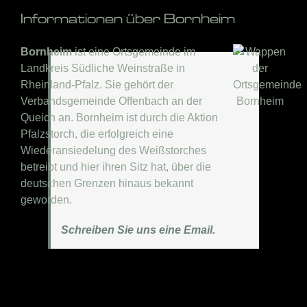
Informationen über Bornheim
Bornheim
ist eine Ortsgemeinde im
Landkreis Südliche Weinstraße in
Rheinland-Pfalz. Sie gehört der
Verbandsgemeinde Offenbach an der
Queich an. Bornheim ist durch die Aktion
Pfalzstorch, die erfolgreich eine
Wiederansiedelung des Weißstorches
betreibt und hier ihren Sitz hat, über die
deutschen Grenzen hinaus bekannt
geworden.
Schreiben Sie uns eine Email.