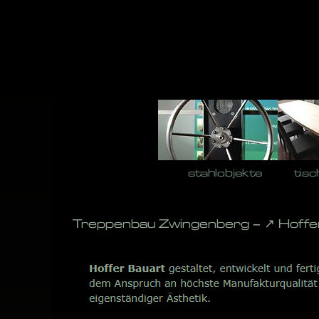
Skip
to
content
stahlobjekte
tisc
Treppenbau Zwingenberg – ↗️ Hoffe