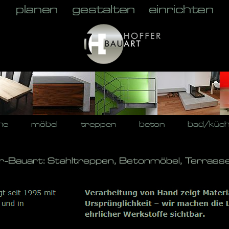
he
möbel
treppen
beton
bad/küc
r-Bauart: Stahltreppen, Betonmöbel, Terrasse