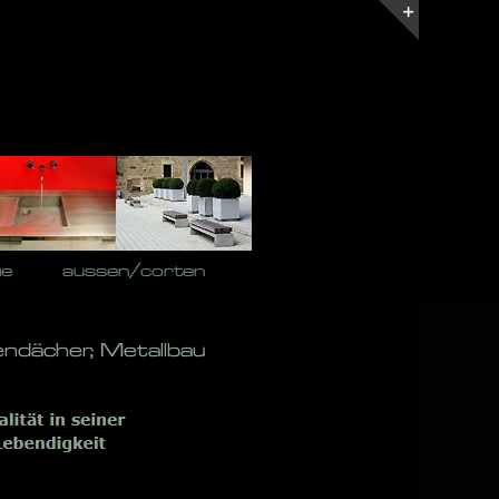
Toggle
Sliding
Bar
Area
he
aussen/corten
ndächer, Metallbau