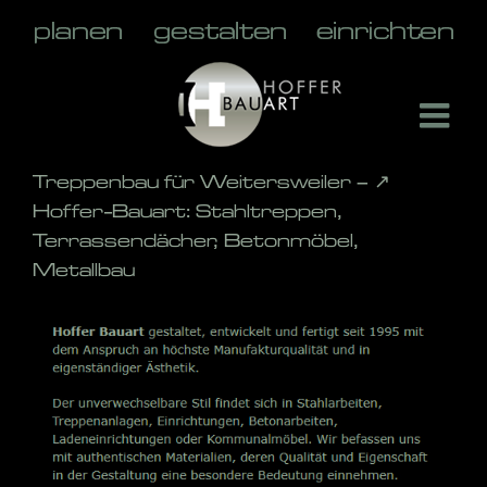
Skip
to
content
Treppenbau für Weitersweiler – ↗️
Hoffer-Bauart: Stahltreppen,
Terrassendächer, Betonmöbel,
Metallbau