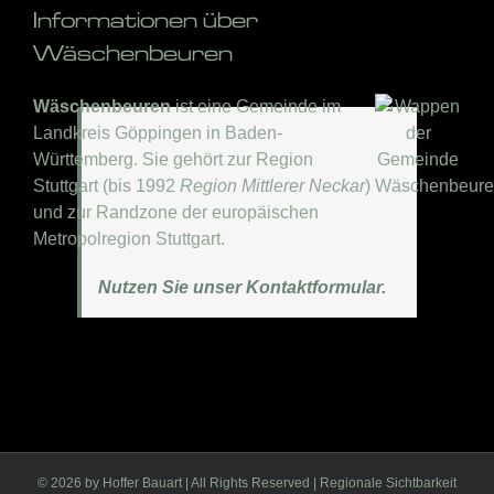
Informationen über
Wäschenbeuren
Wäschenbeuren
ist eine Gemeinde im
Landkreis Göppingen in Baden-
Württemberg. Sie gehört zur Region
Stuttgart (bis 1992
Region Mittlerer Neckar
)
und zur Randzone der europäischen
Metropolregion Stuttgart.
Nutzen Sie unser Kontaktformular.
©
2026 by Hoffer Bauart | All Rights Reserved | Regionale Sichtbarkeit