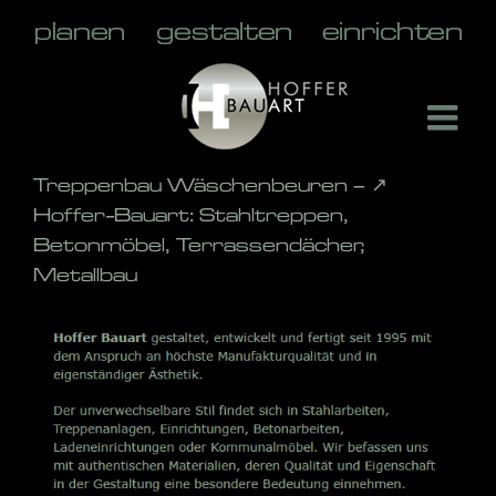
Skip
to
content
Treppenbau Wäschenbeuren – ↗️
Hoffer-Bauart: Stahltreppen,
Betonmöbel, Terrassendächer,
Metallbau