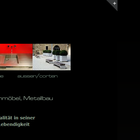
Toggle
Sliding
Bar
Area
he
aussen/corten
nmöbel, Metallbau