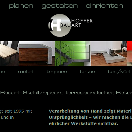
he
möbel
treppen
beton
bad/küc
-Bauart: Stahltreppen, Terrassendächer, Beto