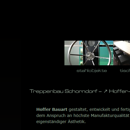
Skip
to
content
stahlobjekte
tisc
Treppenbau Schorndorf – ↗️ Hoffer