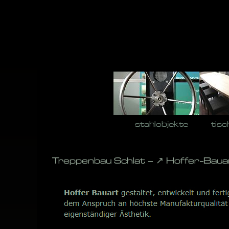
Skip
to
content
stahlobjekte
tisc
Treppenbau Schlat – ↗️ Hoffer-Baua