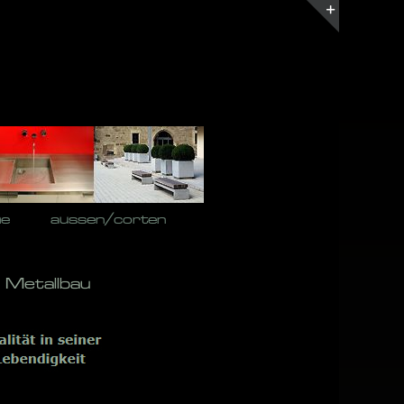
Toggle
Sliding
Bar
Area
he
aussen/corten
 Metallbau