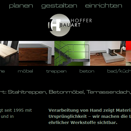
he
möbel
treppen
beton
bad/küc
rt: Stahltreppen, Betonmöbel, Terrassendach,