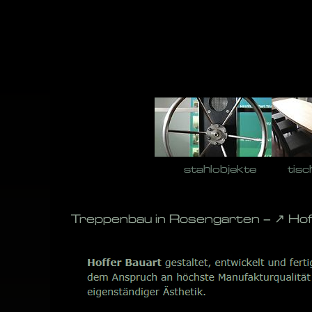
Skip
to
content
stahlobjekte
tisc
Treppenbau in Rosengarten – ↗️ Ho