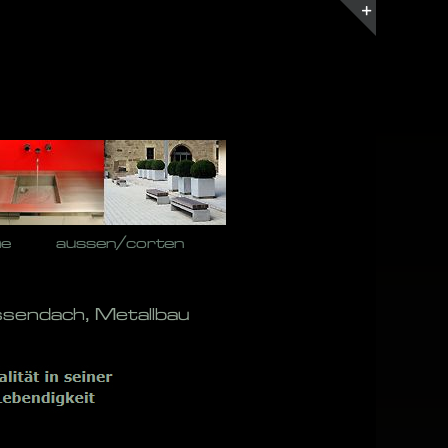
Toggle
Sliding
Bar
Area
he
aussen/corten
ssendach, Metallbau