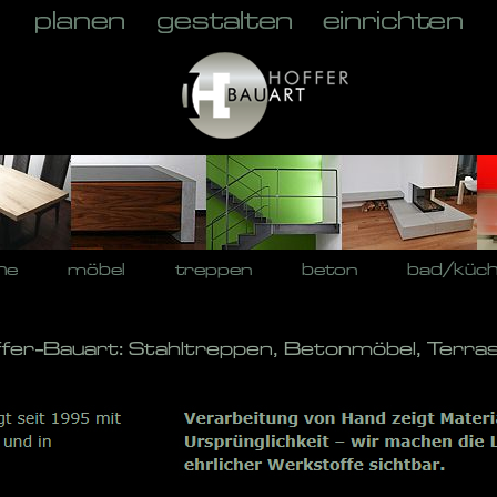
he
möbel
treppen
beton
bad/küc
ffer-Bauart: Stahltreppen, Betonmöbel, Terra