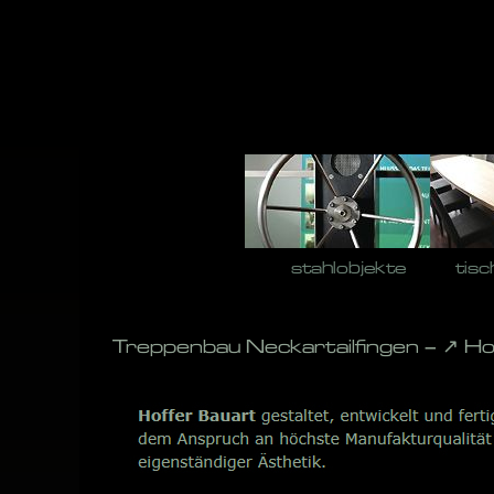
Skip
to
content
stahlobjekte
tisc
Treppenbau Neckartailfingen – ↗️ H