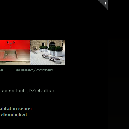
Toggle
Sliding
Bar
Area
he
aussen/corten
assendach, Metallbau