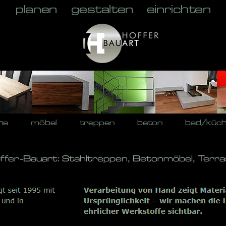
he
möbel
treppen
beton
bad/küc
offer-Bauart: Stahltreppen, Betonmöbel, Terr