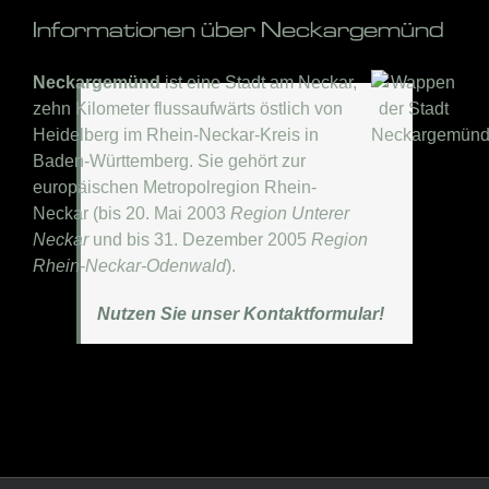
Informationen über Neckargemünd
Neckargemünd
ist eine Stadt am Neckar,
zehn Kilometer flussaufwärts östlich von
Heidelberg im Rhein-Neckar-Kreis in
Baden-Württemberg. Sie gehört zur
europäischen Metropolregion Rhein-
Neckar (bis 20. Mai 2003
Region Unterer
Neckar
und bis 31. Dezember 2005
Region
Rhein-Neckar-Odenwald
).
Nutzen Sie unser Kontaktformular!