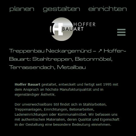
Skip
to
content
Treppenbau Neckargemünd – ↗️ Hoffer-
Bauart: Stahltreppen, Betonmöbel,
Terrassendach, Metallbau