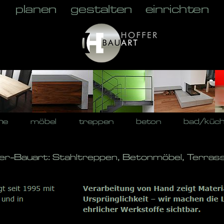
he
möbel
treppen
beton
bad/küc
fer-Bauart: Stahltreppen, Betonmöbel, Terras