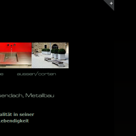
Toggle
Sliding
Bar
Area
he
aussen/corten
sendach, Metallbau