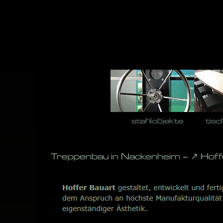
Skip
to
content
stahlobjekte
tisc
Treppenbau in Nackenheim – ↗️ Hof