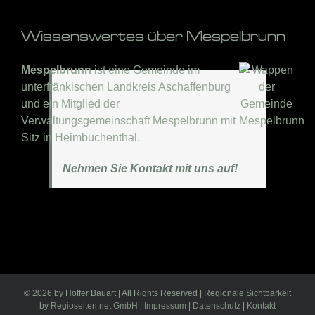
Wissenswertes über Mespelbrunn
Mespelbrunn
ist eine Gemeinde im
unterfränkischen Landkreis Aschaffenburg
und ein Mitglied der
Verwaltungsgemeinschaft Mespelbrunn mit
Sitz in Heimbuchenthal.
Nehmen Sie Kontakt mit uns auf!
©
2026 by Hoffer Bauart | All Rights Reserved | Regionale Sichtbarkeit
by
Regioseiten.net GmbH
|
Impressum
|
Datenschutz
|
Kontakt