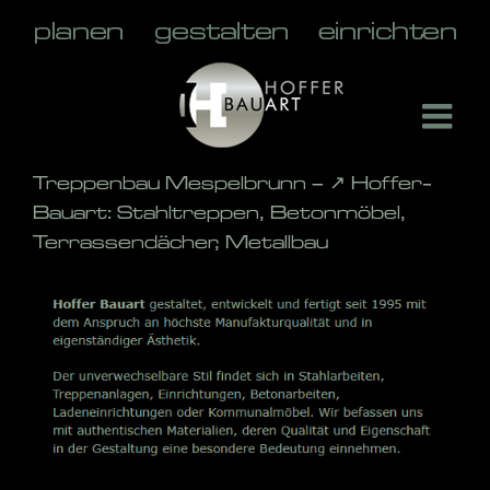
Skip
to
content
Treppenbau Mespelbrunn – ↗️ Hoffer-
Bauart: Stahltreppen, Betonmöbel,
Terrassendächer, Metallbau