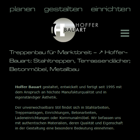
Skip
to
content
Treppenbau für Marktbreit – ↗️ Hoffer-
Bauart: Stahltreppen, Terrassendächer,
Betonmöbel, Metallbau