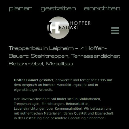
Skip
to
content
Treppenbau in Leipheim – ↗️ Hoffer-
Bauart: Stahltreppen, Terrassendächer,
Betonmöbel, Metallbau