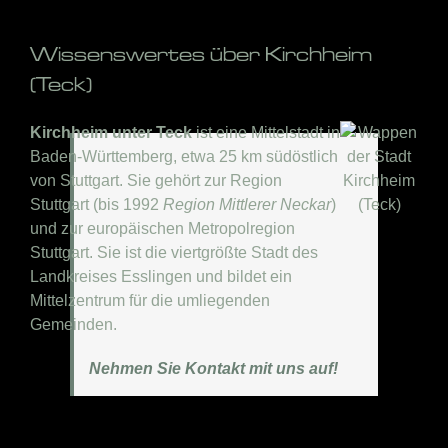
Wissenswertes über Kirchheim
(Teck)
Kirchheim unter Teck
ist eine Mittelstadt in
Baden-Württemberg, etwa 25 km südöstlich
von Stuttgart. Sie gehört zur Region
Stuttgart (bis 1992
Region Mittlerer Neckar
)
und zur europäischen Metropolregion
Stuttgart. Sie ist die viertgrößte Stadt des
Landkreises Esslingen und bildet ein
Mittelzentrum für die umliegenden
Gemeinden.
Nehmen Sie Kontakt mit uns auf!