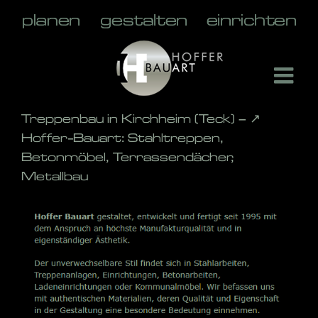
Skip
to
content
Treppenbau in Kirchheim (Teck) – ↗️
Hoffer-Bauart: Stahltreppen,
Betonmöbel, Terrassendächer,
Metallbau