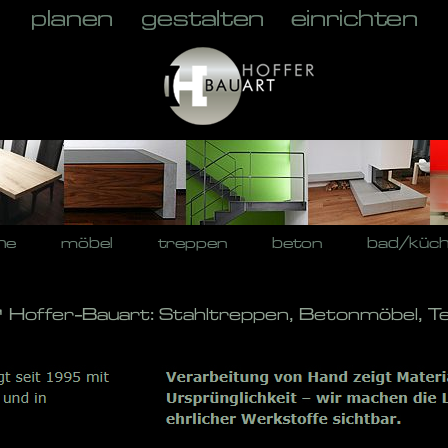
he
möbel
treppen
beton
bad/küc
️ Hoffer-Bauart: Stahltreppen, Betonmöbel, T