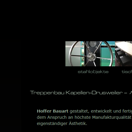
Skip
to
content
stahlobjekte
tisc
Treppenbau Kapellen-Drusweiler – ↗