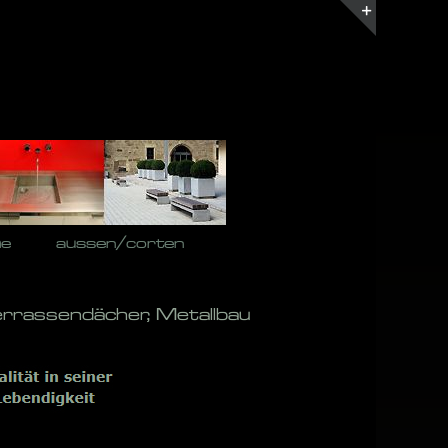
Toggle
Sliding
Bar
Area
he
aussen/corten
errassendächer, Metallbau