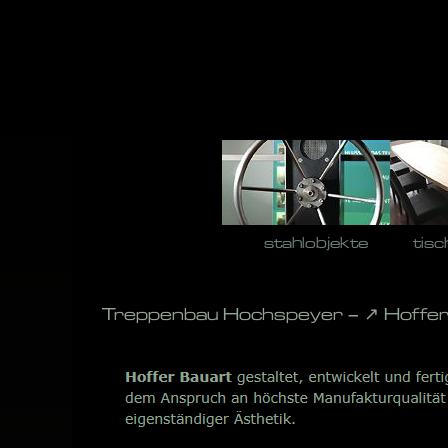
Skip
to
content
stahlobjekte
tisc
Treppenbau Hochspeyer – ↗️ Hoffer