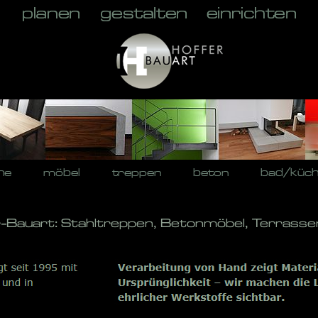
he
möbel
treppen
beton
bad/küc
-Bauart: Stahltreppen, Betonmöbel, Terrasse