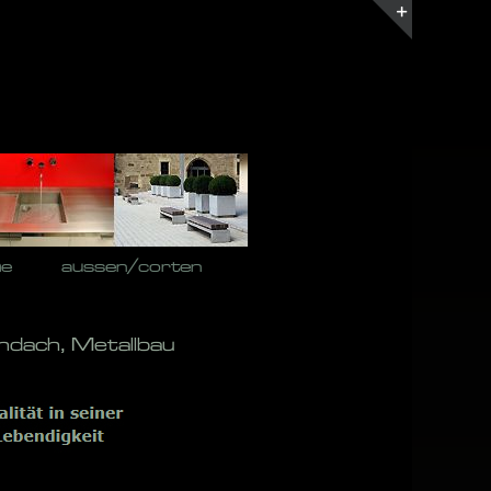
Toggle
Sliding
Bar
Area
he
aussen/corten
ndach, Metallbau