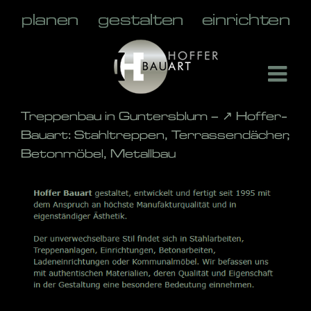
Skip
to
content
Treppenbau in Guntersblum – ↗️ Hoffer-
Bauart: Stahltreppen, Terrassendächer,
Betonmöbel, Metallbau