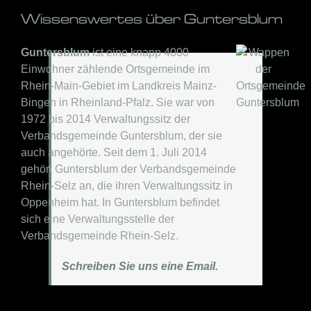
Wissenswertes über Guntersblum
Guntersblum
ist eine knapp 4000
Einwohner zählende Ortsgemeinde im
Rhein-Main-Gebiet im Landkreis Mainz-
Bingen in Rheinland-Pfalz. Sie war von
1972 bis 2014 Verwaltungssitz der
Verbandsgemeinde Guntersblum, der sie
auch angehörte. Seit dem 1. Juli 2014
gehört Guntersblum der Verbandsgemeinde
Rhein-Selz an, die ihren Verwaltungssitz in
Oppenheim hat. In Guntersblum befindet
sich eine Verwaltungsstelle der
Verbandsgemeinde Rhein-Selz.
Schreiben Sie uns eine Email.